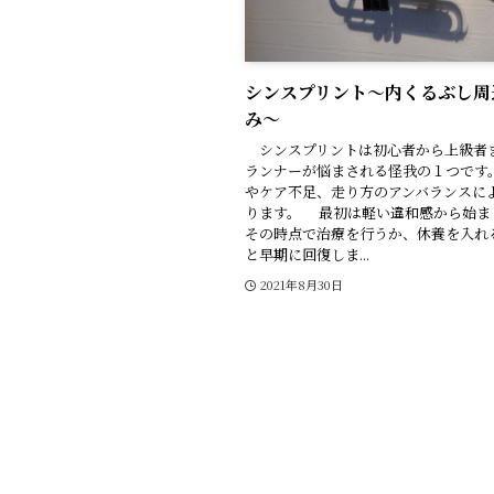
シンスプリント〜内くるぶし周
み〜
シンスプリントは初心者から上級者
ランナーが悩まされる怪我の１つです。
やケア不足、走り方のアンバランスに
ります。 最初は軽い違和感から始ま
その時点で治療を行うか、休養を入れ
と早期に回復しま...
2021年8月30日