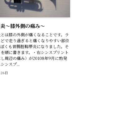
帯炎〜膝外側の痛み〜
炎とは膝の外側が痛くなることです。ラ
などで走り過ぎると痛くなりやすい部位
はぼくも昔腸脛靱帯炎になりました。そ
とを順に書きます。・右シンスプリント
し周辺の痛み）が20108年9月に勃発
ンスプ...
月26日