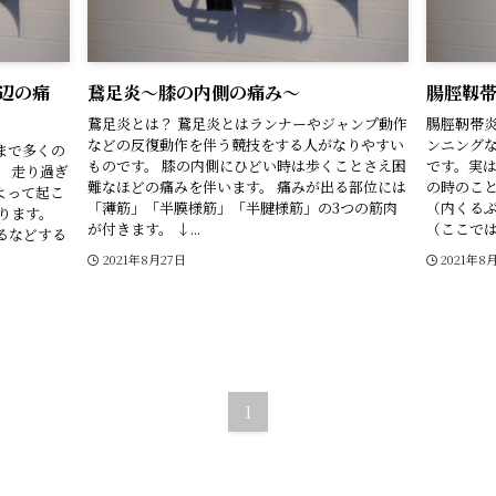
辺の痛
鵞足炎〜膝の内側の痛み〜
腸脛靱
鵞足炎とは？ 鵞足炎とはランナーやジャンプ動作
腸脛靭帯
などの反復動作を伴う競技をする人がなりやすい
ンニング
まで多くの
ものです。 膝の内側にひどい時は歩くことさえ困
です。実
 走り過ぎ
難なほどの痛みを伴います。 痛みが出る部位には
の時のこ
よって起こ
「薄筋」「半膜様筋」「半腱様筋」の3つの筋肉
（内くるぶ
ります。
が付きます。 ↓...
（ここではシ
るなどする
2021年8月27日
2021年8
1