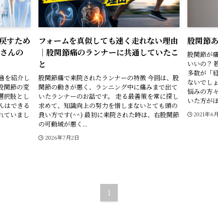
戻すため
フォームを真似しても速く走れない理由
股関節
Hさんの
｜股関節痛のランナーに共通していたこ
股関節が
と
いいの？ 
多数が「
過を紹介し
股関節痛で来院されたランナーの特徴 今回は、股
ないでし
股関節の変
関節の動きが悪く、ランニング中に痛みまで出て
悩みの方
選択肢とし
いたランナーのお話です。 走る最善策を常に探し
いた方がほと
んはできる
求めて、知識向上の努力を惜しまないとても頭の
れていまし
良い方です(^^) 最初に来院された時は、右股関節
2021年6
の可動域が悪く...
2026年7月2日
1