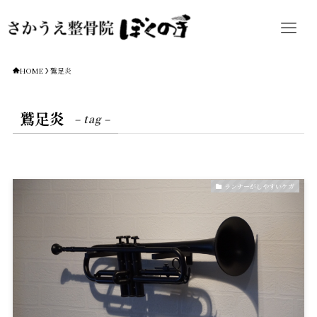
HOME
鷲足炎
鷲足炎
– tag –
ランナーがしやすいケガ