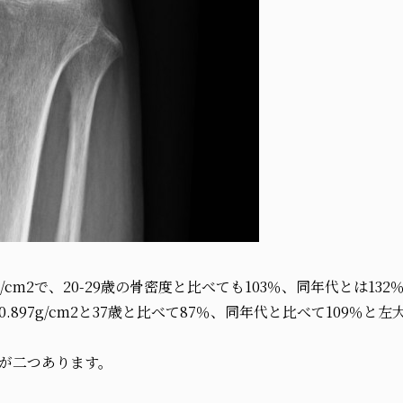
g/cm2で、20-29歳の骨密度と比べても103％、同年代とは1
897g/cm2と37歳と比べて87％、同年代と比べて109％と
が二つあります。